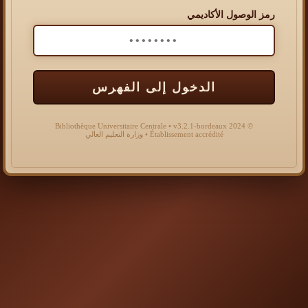
رمز الوصول الأكاديمي
الدخول إلى الفهرس
© 2024 Bibliothèque Universitaire Centrale • v3.2.1-bordeaux
Établissement accrédité • وزارة التعليم العالي