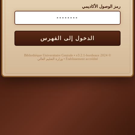
رمز الوصول الأكاديمي
الدخول إلى الفهرس
© 2024 Bibliothèque Universitaire Centrale • v3.2.1-bordeaux
Établissement accrédité • وزارة التعليم العالي