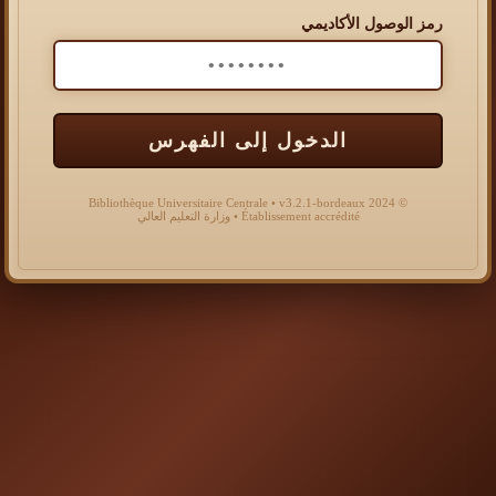
رمز الوصول الأكاديمي
الدخول إلى الفهرس
© 2024 Bibliothèque Universitaire Centrale • v3.2.1-bordeaux
Établissement accrédité • وزارة التعليم العالي