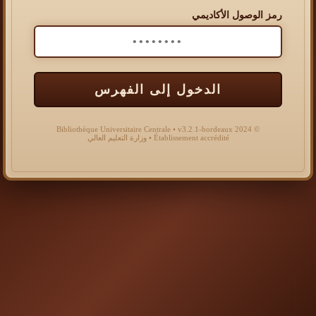
رمز الوصول الأكاديمي
الدخول إلى الفهرس
© 2024 Bibliothèque Universitaire Centrale • v3.2.1-bordeaux
Établissement accrédité • وزارة التعليم العالي