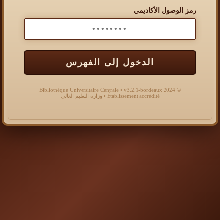
رمز الوصول الأكاديمي
الدخول إلى الفهرس
© 2024 Bibliothèque Universitaire Centrale • v3.2.1-bordeaux
Établissement accrédité • وزارة التعليم العالي