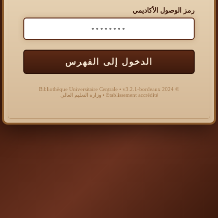
رمز الوصول الأكاديمي
الدخول إلى الفهرس
© 2024 Bibliothèque Universitaire Centrale • v3.2.1-bordeaux
Établissement accrédité • وزارة التعليم العالي