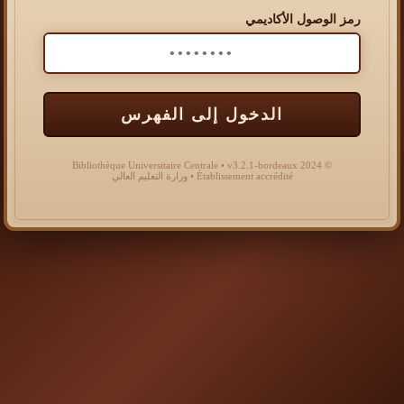
رمز الوصول الأكاديمي
الدخول إلى الفهرس
© 2024 Bibliothèque Universitaire Centrale • v3.2.1-bordeaux
Établissement accrédité • وزارة التعليم العالي