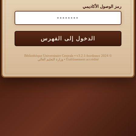
رمز الوصول الأكاديمي
الدخول إلى الفهرس
© 2024 Bibliothèque Universitaire Centrale • v3.2.1-bordeaux
Établissement accrédité • وزارة التعليم العالي