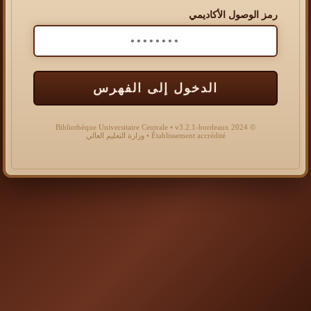
رمز الوصول الأكاديمي
الدخول إلى الفهرس
© 2024 Bibliothèque Universitaire Centrale • v3.2.1-bordeaux
Établissement accrédité • وزارة التعليم العالي