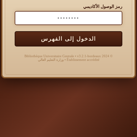
رمز الوصول الأكاديمي
الدخول إلى الفهرس
© 2024 Bibliothèque Universitaire Centrale • v3.2.1-bordeaux
Établissement accrédité • وزارة التعليم العالي