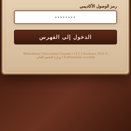
رمز الوصول الأكاديمي
الدخول إلى الفهرس
© 2024 Bibliothèque Universitaire Centrale • v3.2.1-bordeaux
Établissement accrédité • وزارة التعليم العالي