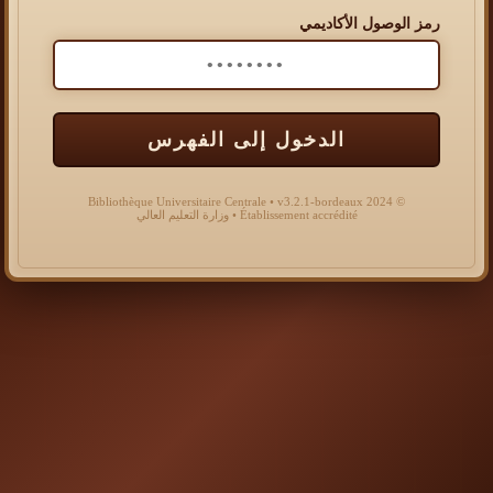
رمز الوصول الأكاديمي
الدخول إلى الفهرس
© 2024 Bibliothèque Universitaire Centrale • v3.2.1-bordeaux
Établissement accrédité • وزارة التعليم العالي