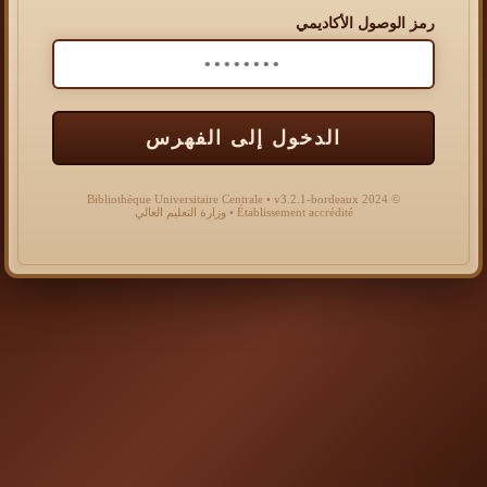
رمز الوصول الأكاديمي
الدخول إلى الفهرس
© 2024 Bibliothèque Universitaire Centrale • v3.2.1-bordeaux
Établissement accrédité • وزارة التعليم العالي