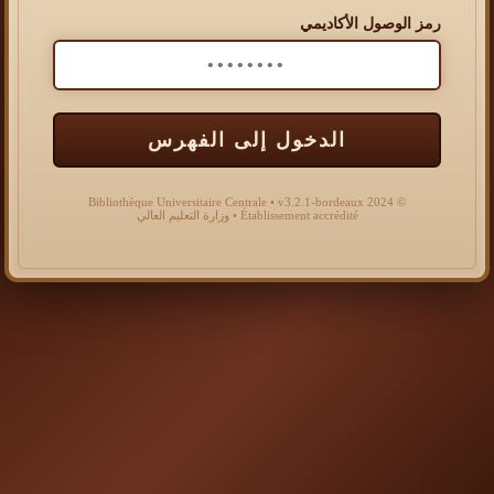
رمز الوصول الأكاديمي
الدخول إلى الفهرس
© 2024 Bibliothèque Universitaire Centrale • v3.2.1-bordeaux
Établissement accrédité • وزارة التعليم العالي