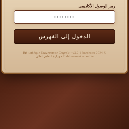
رمز الوصول الأكاديمي
الدخول إلى الفهرس
© 2024 Bibliothèque Universitaire Centrale • v3.2.1-bordeaux
Établissement accrédité • وزارة التعليم العالي