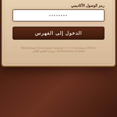
رمز الوصول الأكاديمي
الدخول إلى الفهرس
© 2024 Bibliothèque Universitaire Centrale • v3.2.1-bordeaux
Établissement accrédité • وزارة التعليم العالي