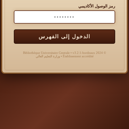
رمز الوصول الأكاديمي
الدخول إلى الفهرس
© 2024 Bibliothèque Universitaire Centrale • v3.2.1-bordeaux
Établissement accrédité • وزارة التعليم العالي