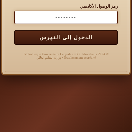
رمز الوصول الأكاديمي
الدخول إلى الفهرس
© 2024 Bibliothèque Universitaire Centrale • v3.2.1-bordeaux
Établissement accrédité • وزارة التعليم العالي