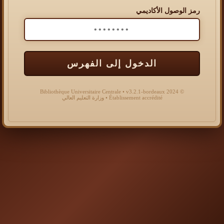
رمز الوصول الأكاديمي
الدخول إلى الفهرس
© 2024 Bibliothèque Universitaire Centrale • v3.2.1-bordeaux
Établissement accrédité • وزارة التعليم العالي