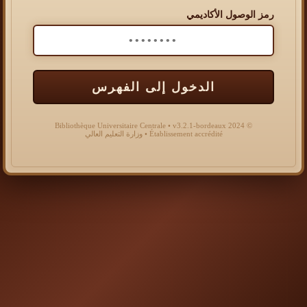
رمز الوصول الأكاديمي
الدخول إلى الفهرس
© 2024 Bibliothèque Universitaire Centrale • v3.2.1-bordeaux
Établissement accrédité • وزارة التعليم العالي