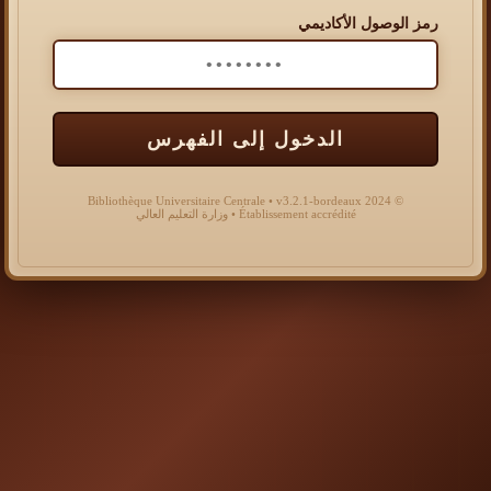
رمز الوصول الأكاديمي
الدخول إلى الفهرس
© 2024 Bibliothèque Universitaire Centrale • v3.2.1-bordeaux
Établissement accrédité • وزارة التعليم العالي