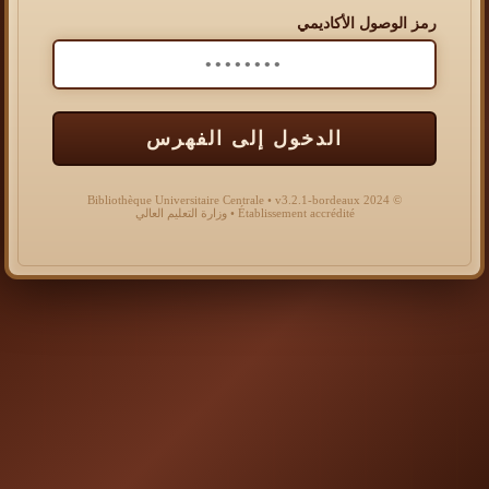
رمز الوصول الأكاديمي
الدخول إلى الفهرس
© 2024 Bibliothèque Universitaire Centrale • v3.2.1-bordeaux
Établissement accrédité • وزارة التعليم العالي