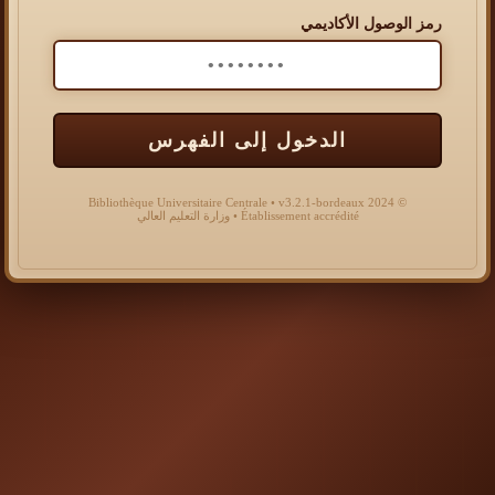
رمز الوصول الأكاديمي
الدخول إلى الفهرس
© 2024 Bibliothèque Universitaire Centrale • v3.2.1-bordeaux
Établissement accrédité • وزارة التعليم العالي