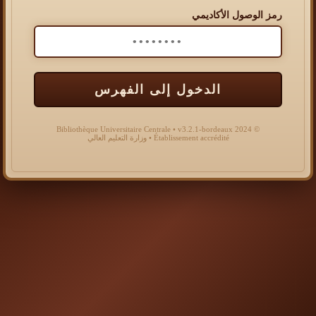
رمز الوصول الأكاديمي
الدخول إلى الفهرس
© 2024 Bibliothèque Universitaire Centrale • v3.2.1-bordeaux
Établissement accrédité • وزارة التعليم العالي