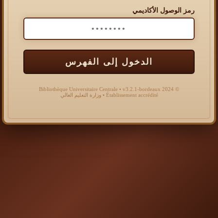
رمز الوصول الأكاديمي
الدخول إلى الفهرس
© 2024 Bibliothèque Universitaire Centrale • v3.2.1-bordeaux
Établissement accrédité • وزارة التعليم العالي