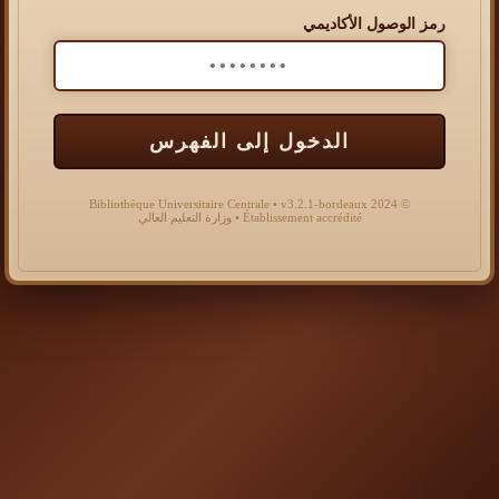
رمز الوصول الأكاديمي
الدخول إلى الفهرس
© 2024 Bibliothèque Universitaire Centrale • v3.2.1-bordeaux
Établissement accrédité • وزارة التعليم العالي