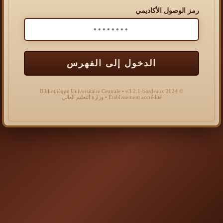
رمز الوصول الأكاديمي
الدخول إلى الفهرس
© 2024 Bibliothèque Universitaire Centrale • v3.2.1-bordeaux
Établissement accrédité • وزارة التعليم العالي