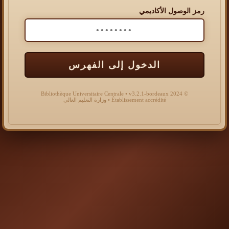
رمز الوصول الأكاديمي
الدخول إلى الفهرس
© 2024 Bibliothèque Universitaire Centrale • v3.2.1-bordeaux
Établissement accrédité • وزارة التعليم العالي