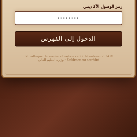
رمز الوصول الأكاديمي
الدخول إلى الفهرس
© 2024 Bibliothèque Universitaire Centrale • v3.2.1-bordeaux
Établissement accrédité • وزارة التعليم العالي