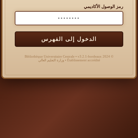
رمز الوصول الأكاديمي
الدخول إلى الفهرس
© 2024 Bibliothèque Universitaire Centrale • v3.2.1-bordeaux
Établissement accrédité • وزارة التعليم العالي