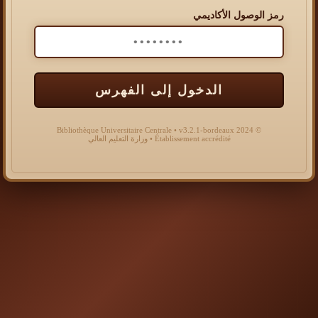
رمز الوصول الأكاديمي
الدخول إلى الفهرس
© 2024 Bibliothèque Universitaire Centrale • v3.2.1-bordeaux
Établissement accrédité • وزارة التعليم العالي