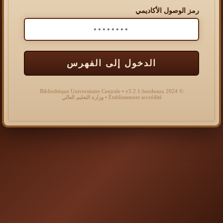
رمز الوصول الأكاديمي
الدخول إلى الفهرس
© 2024 Bibliothèque Universitaire Centrale • v3.2.1-bordeaux
Établissement accrédité • وزارة التعليم العالي