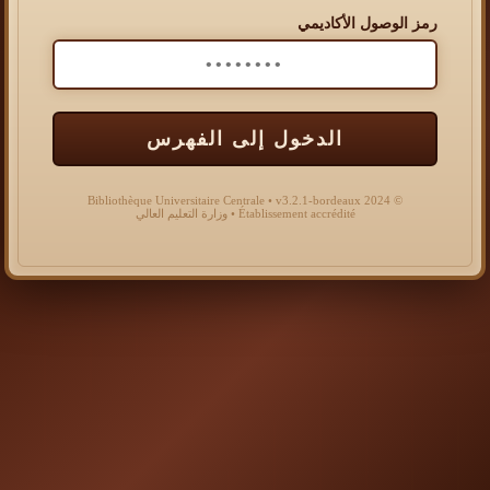
رمز الوصول الأكاديمي
الدخول إلى الفهرس
© 2024 Bibliothèque Universitaire Centrale • v3.2.1-bordeaux
Établissement accrédité • وزارة التعليم العالي