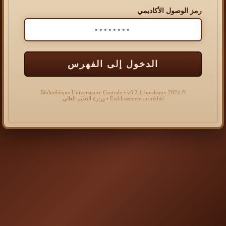
رمز الوصول الأكاديمي
الدخول إلى الفهرس
© 2024 Bibliothèque Universitaire Centrale • v3.2.1-bordeaux
Établissement accrédité • وزارة التعليم العالي