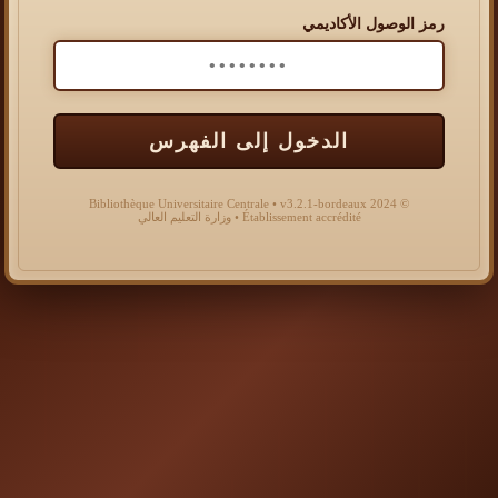
رمز الوصول الأكاديمي
الدخول إلى الفهرس
© 2024 Bibliothèque Universitaire Centrale • v3.2.1-bordeaux
Établissement accrédité • وزارة التعليم العالي