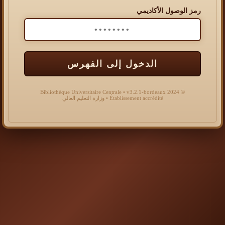
رمز الوصول الأكاديمي
الدخول إلى الفهرس
© 2024 Bibliothèque Universitaire Centrale • v3.2.1-bordeaux
Établissement accrédité • وزارة التعليم العالي