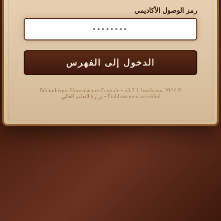
رمز الوصول الأكاديمي
الدخول إلى الفهرس
© 2024 Bibliothèque Universitaire Centrale • v3.2.1-bordeaux
Établissement accrédité • وزارة التعليم العالي