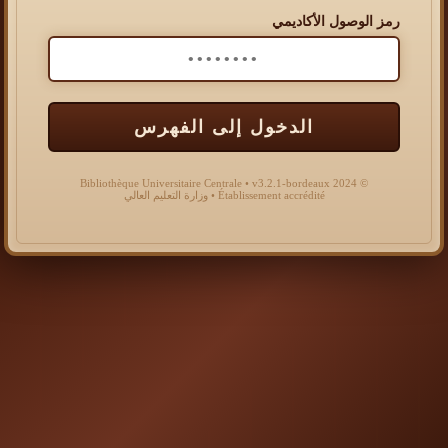
رمز الوصول الأكاديمي
الدخول إلى الفهرس
© 2024 Bibliothèque Universitaire Centrale • v3.2.1-bordeaux
Établissement accrédité • وزارة التعليم العالي