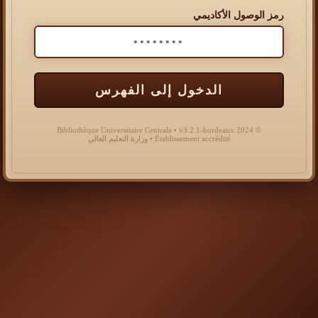
رمز الوصول الأكاديمي
الدخول إلى الفهرس
© 2024 Bibliothèque Universitaire Centrale • v3.2.1-bordeaux
Établissement accrédité • وزارة التعليم العالي