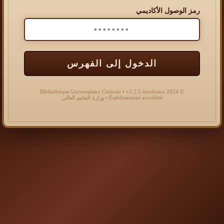
رمز الوصول الأكاديمي
الدخول إلى الفهرس
© 2024 Bibliothèque Universitaire Centrale • v3.2.1-bordeaux
Établissement accrédité • وزارة التعليم العالي