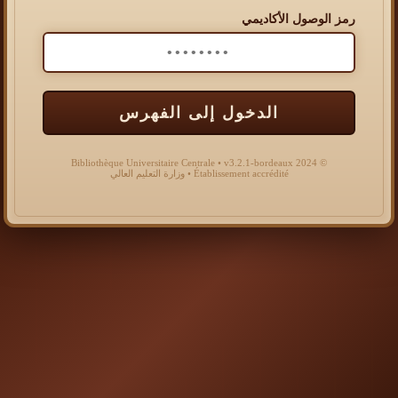
رمز الوصول الأكاديمي
الدخول إلى الفهرس
© 2024 Bibliothèque Universitaire Centrale • v3.2.1-bordeaux
Établissement accrédité • وزارة التعليم العالي