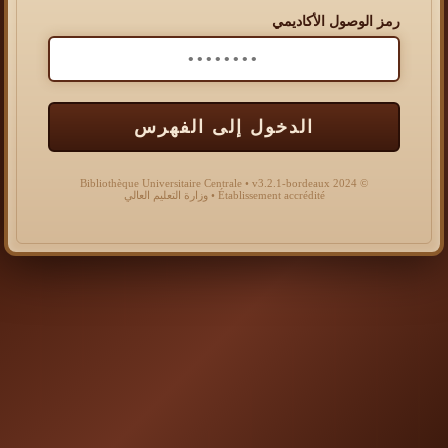
رمز الوصول الأكاديمي
الدخول إلى الفهرس
© 2024 Bibliothèque Universitaire Centrale • v3.2.1-bordeaux
Établissement accrédité • وزارة التعليم العالي