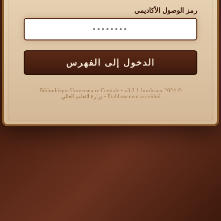
رمز الوصول الأكاديمي
الدخول إلى الفهرس
© 2024 Bibliothèque Universitaire Centrale • v3.2.1-bordeaux
Établissement accrédité • وزارة التعليم العالي