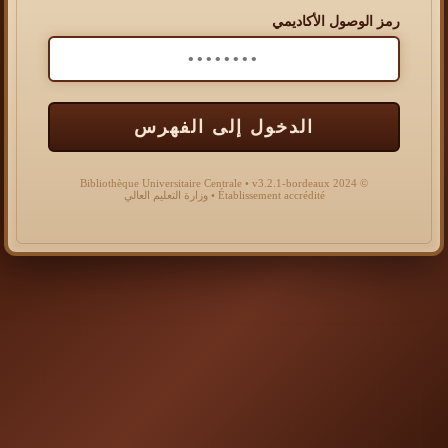
رمز الوصول الأكاديمي
الدخول إلى الفهرس
© 2024 Bibliothèque Universitaire Centrale • v3.2.1-bordeaux
Établissement accrédité • وزارة التعليم العالي