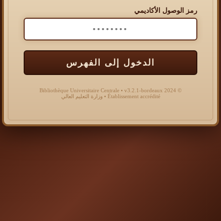
رمز الوصول الأكاديمي
الدخول إلى الفهرس
© 2024 Bibliothèque Universitaire Centrale • v3.2.1-bordeaux
Établissement accrédité • وزارة التعليم العالي