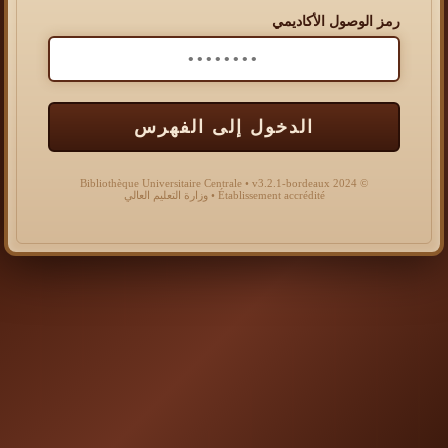
رمز الوصول الأكاديمي
الدخول إلى الفهرس
© 2024 Bibliothèque Universitaire Centrale • v3.2.1-bordeaux
Établissement accrédité • وزارة التعليم العالي