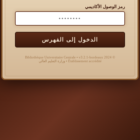
رمز الوصول الأكاديمي
الدخول إلى الفهرس
© 2024 Bibliothèque Universitaire Centrale • v3.2.1-bordeaux
Établissement accrédité • وزارة التعليم العالي