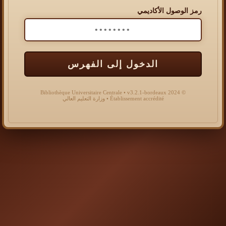
رمز الوصول الأكاديمي
الدخول إلى الفهرس
© 2024 Bibliothèque Universitaire Centrale • v3.2.1-bordeaux
Établissement accrédité • وزارة التعليم العالي