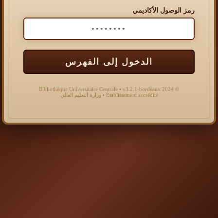
رمز الوصول الأكاديمي
الدخول إلى الفهرس
© 2024 Bibliothèque Universitaire Centrale • v3.2.1-bordeaux
Établissement accrédité • وزارة التعليم العالي