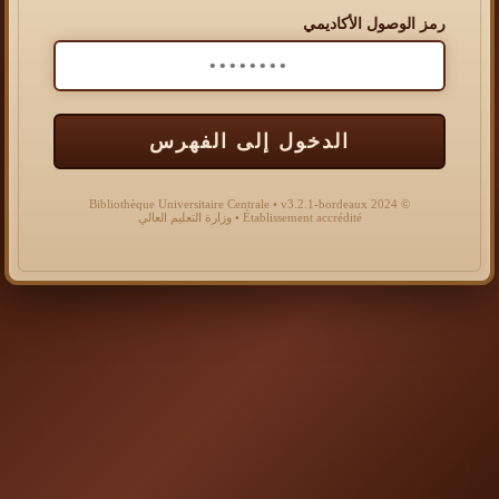
رمز الوصول الأكاديمي
الدخول إلى الفهرس
© 2024 Bibliothèque Universitaire Centrale • v3.2.1-bordeaux
Établissement accrédité • وزارة التعليم العالي